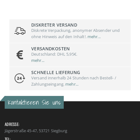
DISKRETER VERSAND
Diskrete Verpackung, anonymer Absender und
ohne Hinweis auf den Inhalt!.
mehr...
VERSANDKOSTEN
Deutschland: DHL 5,95€.
mehr...
SCHNELLE LIEFERUNG
Versand innerhalb 24 Stunden nach Bestell- /
Zahlungseingang.
mehr...
Kontaktieren Sie uns
ADRESSE:
Jägerstraße 45-47, 53721 Siegburg
TEL: