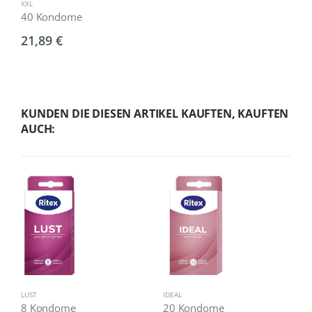
XXL
40 Kondome
21,89 €
KUNDEN DIE DIESEN ARTIKEL KAUFTEN, KAUFTEN
AUCH:
LUST
IDEAL
G
8 Kondome
20 Kondome
5