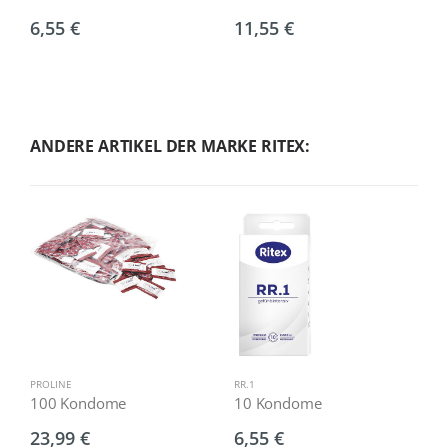
(
6,55 €
11,55 €
5
ANDERE ARTIKEL DER MARKE RITEX:
PROLINE
RR.1
I
100 Kondome
10 Kondome
1
23,99 €
6,55 €
6