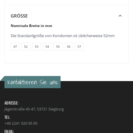
GRÖSSE
Nominale Breite in mm
Die Standardgröße von Kondomen ist üblicherweise 52mm
47
52
53
54
55
56
57
Kontaktieren Sie uns
ADRESSE:
Jägerstraße 45-47, 53721 Siegburg
TEL:
+49 2241 920 95 95
EMAIL: