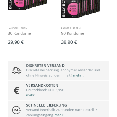
LÄNGER LIEBEN
LÄNGER LIEBEN
E
30 Kondome
90 Kondome
6
29,90 €
39,90 €
3
DISKRETER VERSAND
Diskrete Verpackung, anonymer Absender und
ohne Hinweis auf den Inhalt!.
mehr...
VERSANDKOSTEN
Deutschland: DHL 5,95€.
mehr...
SCHNELLE LIEFERUNG
Versand innerhalb 24 Stunden nach Bestell- /
Zahlungseingang.
mehr...