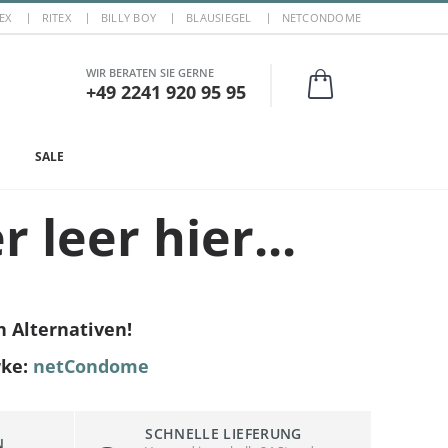
EX
RITEX
BILLY BOY
BLAUSIEGEL
NETCONDOME
WIR BERATEN SIE GERNE
+49 2241 920 95 95
SALE
r leer hier...
n Alternativen!
rke:
netCondome
SCHNELLE LIEFERUNG
N