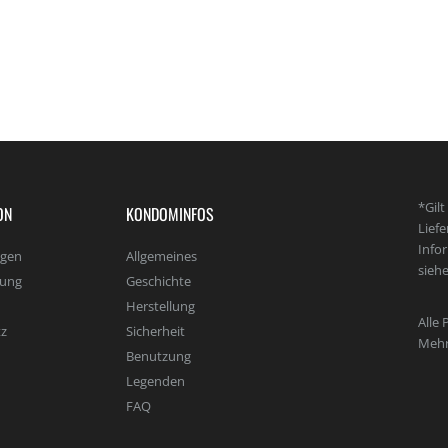
*Gil
ON
KONDOMINFOS
Lief
Info
agen
Allgemeines
sieh
lung
Geschichte
Herstellung
Alle 
z
Sicherheit
Mehr
Benutzung
Legenden
FAQ