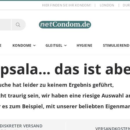
HIER FINDEN SIE IHR KONDOM!
LONDON
DUR
E
KONDOME
GLEITGEL
HYGIENE
STIMULIEREND
sala... das ist abe
uche hat leider zu keinem Ergebnis geführt,
cht traurig sein, wir haben eine riesige Auswahl a
 es zum Beispiel, mit unserer beliebten Eigenma
DISKRETER VERSAND
VERSANDKOSTE