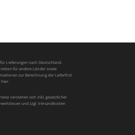
t für Lieferungen nach Deutschland.
erzeiten für andere Länder sowie
rmationen zur Berechnung der Lieferfrist
e
hier
.
Preise verstehen sich inkl. gesetzlicher
wertsteuer und zzgl.
Versandkosten