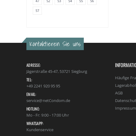
47
52
53
54
55
56
57
Kontaktieren Sie uns
INFORMATI
ADRESSE:
Jägerstraße 45-47, 53721 Siegburg
Häufige Fr
TEL:
Lagerabho
+49 2241 920 95 95
AGB
EMAIL:
Datenschut
service@netCondom.de
Impressum
HOTLINE:
Mo - Fr: 9:00 - 17:00 Uhr
WHATSAPP:
Kundenservice