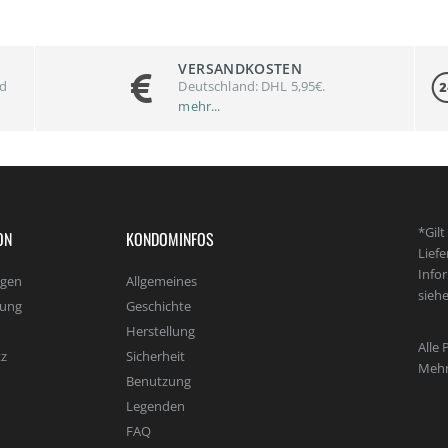
VERSANDKOSTEN
nd
Deutschland: DHL 5,95€.
mehr...
*Gil
ON
KONDOMINFOS
Lief
Info
agen
Allgemeines
sieh
lung
Geschichte
Herstellung
Alle 
z
Sicherheit
Mehr
Benutzung
Legenden
FAQ