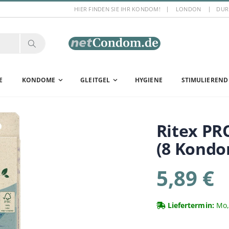
HIER FINDEN SIE IHR KONDOM!
LONDON
DUR
E
KONDOME
GLEITGEL
HYGIENE
STIMULIEREND
Ritex
PRO
(8 Kond
5,89 €
Liefertermin:
Mo, 