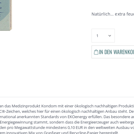
Natürlich… extra feu
IN DEN WARENKO
an das Medizinprodukt Kondom mit einer ökologisch nachhaltigen Produk
®-Zeichen, welches hier für einen ökologisch nachhaltigen Anbau steht. D
ternational anerkannten Standards von EKOenergy erfüllen. Das besondere an
 Energiegewinnung stammt, sondern dass die Energieerzeuger auch weitergeh
erden pro Megawattstunde mindestens 0,10 EUR in den weltweiten Ausbau v
em innovativen Mix von Grasfaser und Recycling-Papier hergestellt.