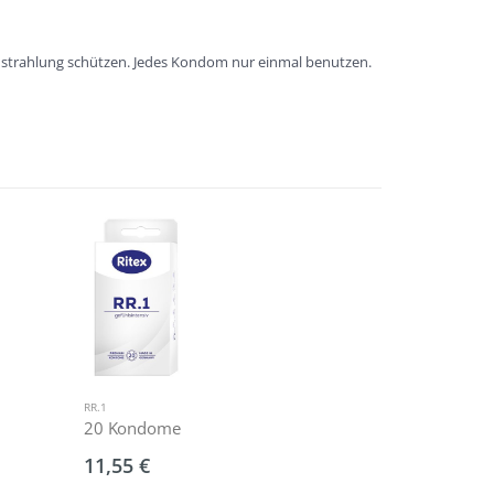
instrahlung schützen. Jedes Kondom nur einmal benutzen.
RR.1
GEL+
20 Kondome
50ml
(Grundpreis:1
11,55 €
5,99 €