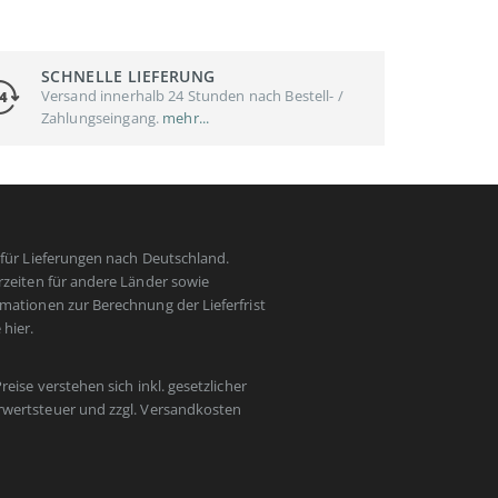
SCHNELLE LIEFERUNG
Versand innerhalb 24 Stunden nach Bestell- /
Zahlungseingang.
mehr...
t für Lieferungen nach Deutschland.
erzeiten für andere Länder sowie
rmationen zur Berechnung der Lieferfrist
e
hier
.
Preise verstehen sich inkl. gesetzlicher
wertsteuer und zzgl.
Versandkosten