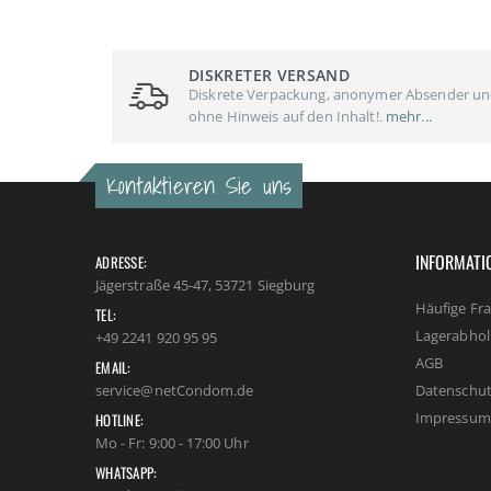
DISKRETER VERSAND
Diskrete Verpackung, anonymer Absender u
ohne Hinweis auf den Inhalt!.
mehr...
Kontaktieren Sie uns
INFORMATI
ADRESSE:
Jägerstraße 45-47, 53721 Siegburg
Häufige Fr
TEL:
Lagerabho
+49 2241 920 95 95
AGB
EMAIL:
Datenschut
service@netCondom.de
Impressum
HOTLINE:
Mo - Fr: 9:00 - 17:00 Uhr
WHATSAPP: