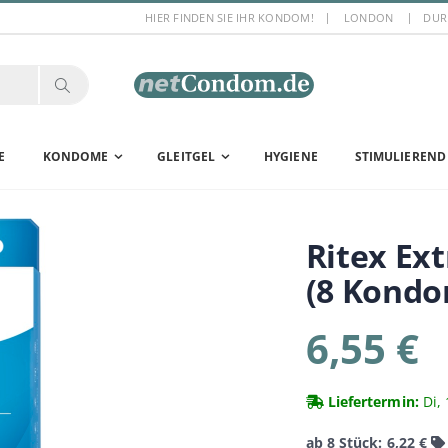
HIER FINDEN SIE IHR KONDOM!
LONDON
DUR
E
KONDOME
GLEITGEL
HYGIENE
STIMULIEREND
Ritex
Ext
(8 Kond
6,55 €
Liefertermin:
Di, 
ab 8 Stück: 6,22 €