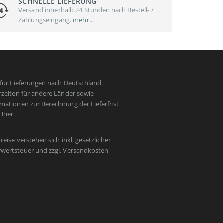
SCHNELLE LIEFERUNG
Versand innerhalb 24 Stunden nach Bestell- /
Zahlungseingang.
mehr...
t für Lieferungen nach Deutschland.
erzeiten für andere Länder sowie
rmationen zur Berechnung der Lieferfrist
e
hier
.
Preise verstehen sich inkl. gesetzlicher
wertsteuer und zzgl.
Versandkosten