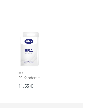
RR.1
GEL+
20 Kondome
50ml
(Grundpreis:1
11,55 €
5,99 €