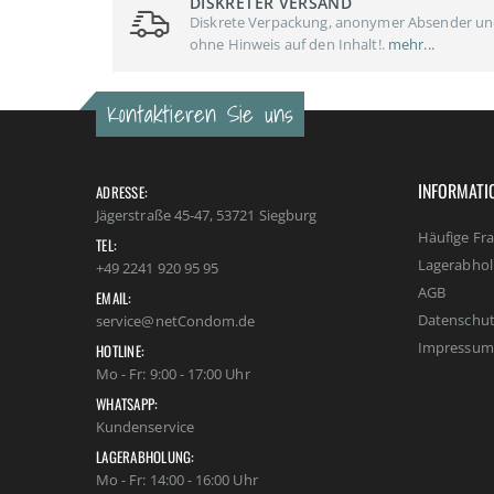
DISKRETER VERSAND
Diskrete Verpackung, anonymer Absender u
ohne Hinweis auf den Inhalt!.
mehr...
Kontaktieren Sie uns
INFORMATI
ADRESSE:
Jägerstraße 45-47, 53721 Siegburg
Häufige Fr
TEL:
Lagerabho
+49 2241 920 95 95
AGB
EMAIL:
Datenschut
service@netCondom.de
Impressum
HOTLINE:
Mo - Fr: 9:00 - 17:00 Uhr
WHATSAPP:
Kundenservice
LAGERABHOLUNG:
Mo - Fr: 14:00 - 16:00 Uhr