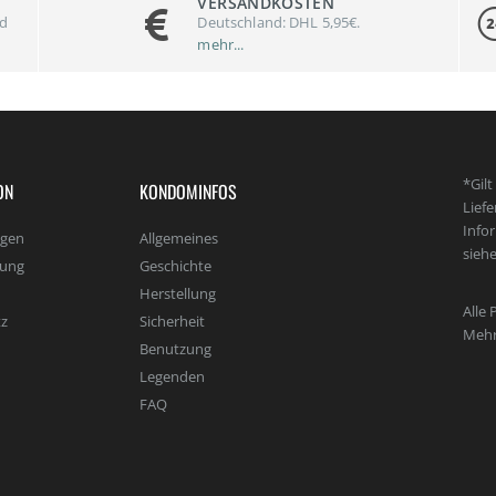
VERSANDKOSTEN
nd
Deutschland: DHL 5,95€.
mehr...
*Gil
ON
KONDOMINFOS
Lief
Info
agen
Allgemeines
sieh
lung
Geschichte
Herstellung
Alle 
z
Sicherheit
Mehr
Benutzung
Legenden
FAQ