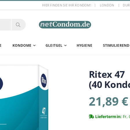
HIER FINDEN SIE IHR KONDOM!
LONDON
DUR
E
KONDOME
GLEITGEL
HYGIENE
STIMULIEREND
Ritex
47
(40 Kon
21,89 €
Liefertermin:
Fr, 