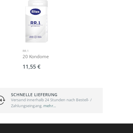
RR.1
GEL+
20 Kondome
50ml
(Grundpreis:1
11,55 €
5,99 €
SCHNELLE LIEFERUNG
Versand innerhalb 24 Stunden nach Bestell- /
Zahlungseingang.
mehr...