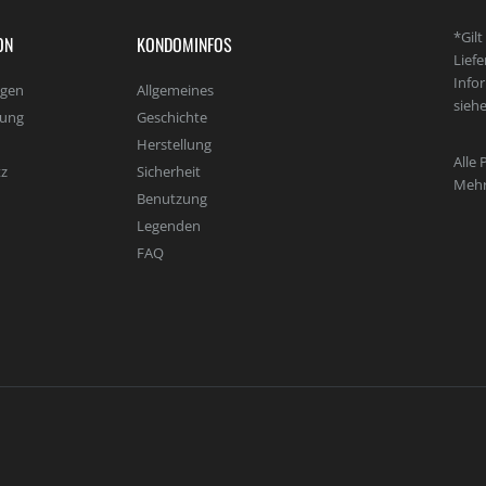
*Gil
ON
KONDOMINFOS
Lief
Info
agen
Allgemeines
sieh
lung
Geschichte
Herstellung
Alle 
z
Sicherheit
Mehr
Benutzung
Legenden
FAQ