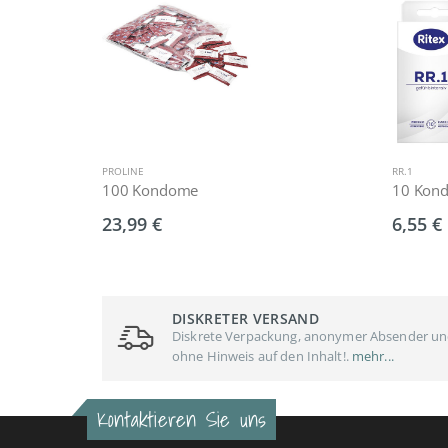
PROLINE
RR.1
100 Kondome
10 Kon
23,99 €
6,55 €
DISKRETER VERSAND
Diskrete Verpackung, anonymer Absender u
ohne Hinweis auf den Inhalt!.
mehr...
Kontaktieren Sie uns