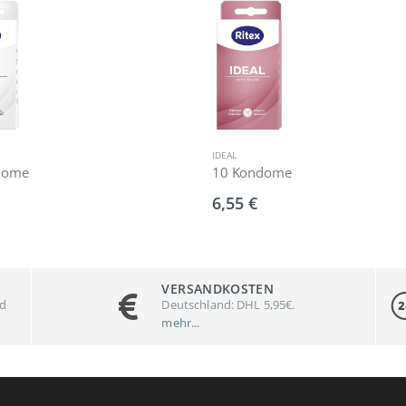
IDEAL
dome
10 Kondome
6,55 €
VERSANDKOSTEN
nd
Deutschland: DHL 5,95€.
mehr...