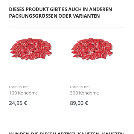
DIESES PRODUKT GIBT ES AUCH IN ANDEREN
PACKUNGSGRÖSSEN ODER VARIANTEN
LONDON ROT
LONDON ROT
L
100 Kondome
300 Kondome
5
24,95 €
89,00 €
1