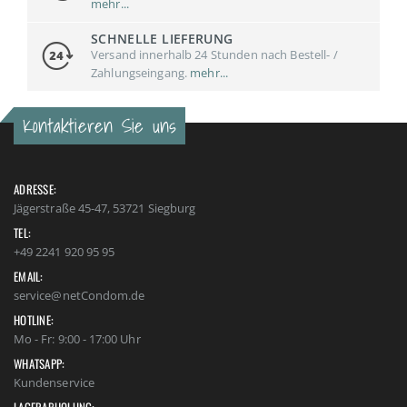
mehr...
SCHNELLE LIEFERUNG
Versand innerhalb 24 Stunden nach Bestell- /
Zahlungseingang.
mehr...
Kontaktieren Sie uns
ADRESSE:
Jägerstraße 45-47, 53721 Siegburg
TEL:
+49 2241 920 95 95
EMAIL:
service@netCondom.de
HOTLINE:
Mo - Fr: 9:00 - 17:00 Uhr
WHATSAPP:
Kundenservice