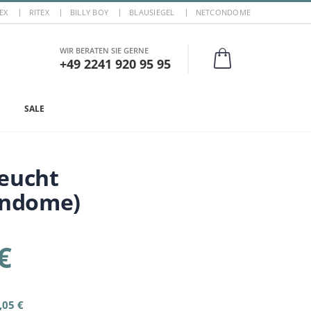
EX
RITEX
BILLY BOY
BLAUSIEGEL
NETCONDOME
WIR BERATEN SIE GERNE
+49 2241 920 95 95
SALE
feucht
ondome)
€
,05 €