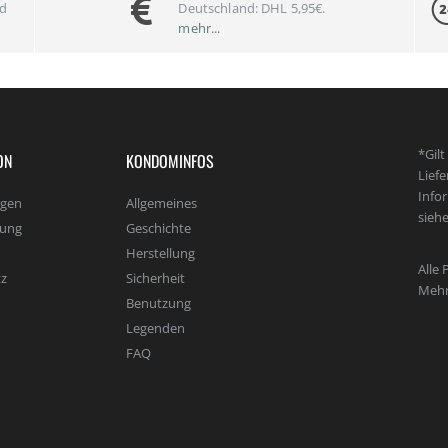
nd
Deutschland: DHL 5,95€.
mehr...
*Gil
ON
KONDOMINFOS
Lief
Info
agen
Allgemeines
sieh
lung
Geschichte
Herstellung
Alle 
z
Sicherheit
Mehr
Benutzung
Legenden
FAQ