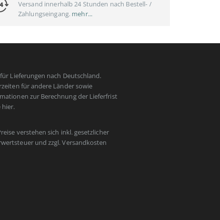
Versand innerhalb 24 Stunden nach Bestell- /
Zahlungseingang.
mehr...
t für Lieferungen nach Deutschland.
erzeiten für andere Länder sowie
rmationen zur Berechnung der Lieferfrist
e
hier
.
Preise verstehen sich inkl. gesetzlicher
wertsteuer und zzgl.
Versandkosten