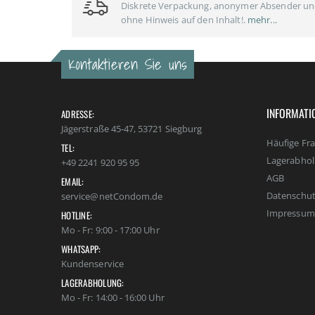
Diskrete Verpackung, anonymer Absender u
ohne Hinweis auf den Inhalt!.
mehr...
Kontaktieren Sie uns
INFORMATI
ADRESSE:
Jägerstraße 45-47, 53721 Siegburg
Häufige Fr
TEL:
Lagerabho
+49 2241 920 95 95
AGB
EMAIL:
Datenschut
service@netCondom.de
Impressum
HOTLINE:
Mo - Fr: 9:00 - 17:00 Uhr
WHATSAPP:
Kundenservice
LAGERABHOLUNG:
Mo - Fr: 14:00 - 16:00 Uhr