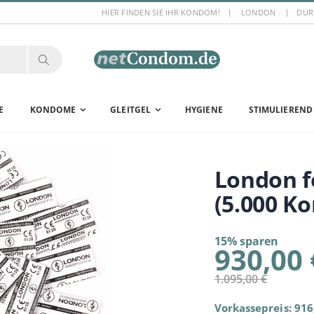
HIER FINDEN SIE IHR KONDOM!
LONDON
DUR
E
KONDOME
GLEITGEL
HYGIENE
STIMULIEREND
London
(5.000 K
15% sparen
930,00 
1.095,00 €
Vorkassepreis: 916