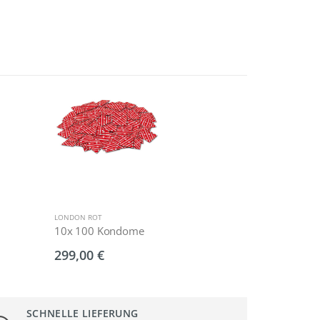
LONDON ROT
LONDON EXTRA S
10x 100 Kondome
500 Kondo
299,00 €
142,50 €
SCHNELLE LIEFERUNG