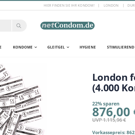
HIER FINDEN SIE IHR KONDOM!
LONDON
DUR
E
KONDOME
GLEITGEL
HYGIENE
STIMULIEREND
London
(4.000 K
22% sparen
876,00 
UVP 1.115,96 €
Vorkassepreis: 862