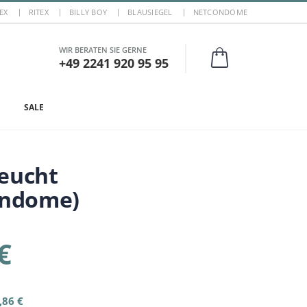
EX
RITEX
BILLY BOY
BLAUSIEGEL
NETCONDOME
WIR BERATEN SIE GERNE
+49 2241 920 95 95
SALE
feucht
ondome)
€
,86 €