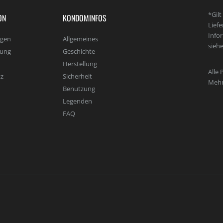
*Gil
ON
KONDOMINFOS
Lief
Info
agen
Allgemeines
sieh
lung
Geschichte
Herstellung
Alle 
z
Sicherheit
Mehr
Benutzung
Legenden
FAQ