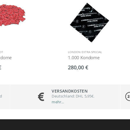
OT
LONDON EXTRA SPECIAL
ndome
1.000 Kondome
€
280,00 €
VERSANDKOSTEN
nd
Deutschland: DHL 5,95€.
mehr...