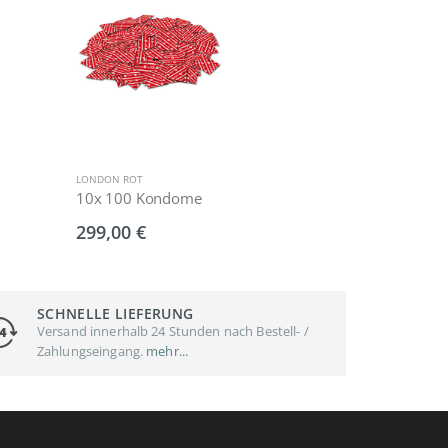
LONDON ROT
LONDON EXTRA S
10x 100 Kondome
500 Kondo
299,00 €
142,50 €
SCHNELLE LIEFERUNG
Versand innerhalb 24 Stunden nach Bestell- /
Zahlungseingang.
mehr...