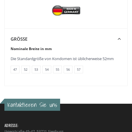
GRÖSSE
Nominale Breite in mm
Die Standardgröße von Kondomen ist üblicherweise 52mm
47
52
53
54
55
56
57
Kontaktieren Sie uns
ADRESSE:
Jägerstraße 45-47, 53721 Siegburg