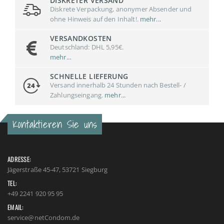
DISKRETER VERSAND
Diskrete Verpackung, anonymer Absender und
ohne Hinweis auf den Inhalt!.
mehr...
VERSANDKOSTEN
Deutschland: DHL 5,95€.
mehr...
SCHNELLE LIEFERUNG
Versand innerhalb 24 Stunden nach Bestell- /
Zahlungseingang.
mehr...
Kontaktieren Sie uns
ADRESSE:
Jägerstraße 45-47, 53721 Siegburg
TEL:
+49 2241 920 95 95
EMAIL:
service@netCondom.de