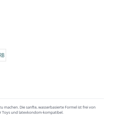
RB
zu machen. Die sanfte, wasserbasierte Formel ist frei von
 für Toys und latexkondom-kompatibel.