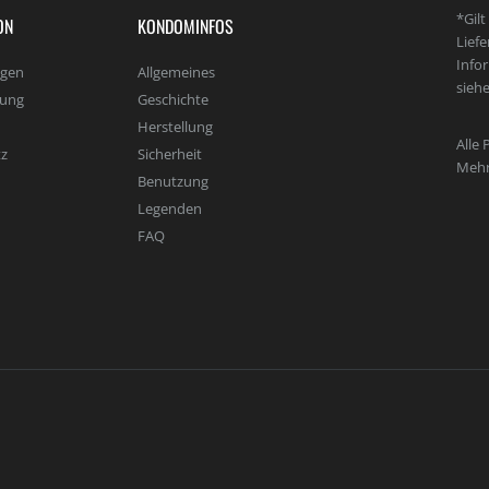
*Gil
ON
KONDOMINFOS
Lief
Info
agen
Allgemeines
sieh
lung
Geschichte
Herstellung
Alle 
z
Sicherheit
Mehr
Benutzung
Legenden
FAQ