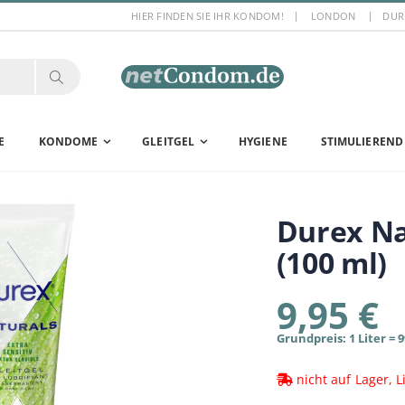
HIER FINDEN SIE IHR KONDOM!
LONDON
DUR
E
KONDOME
GLEITGEL
HYGIENE
STIMULIEREND
Durex
Na
(100 ml)
9,95 €
Grundpreis: 1 Liter = 9
nicht auf Lager, 