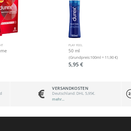
HT
PLAY FEEL
ome
50 ml
(Grundpreis:100ml = 11,90 €)
5,95 €
VERSANDKOSTEN
nd
Deutschland: DHL 5,95€.
mehr...