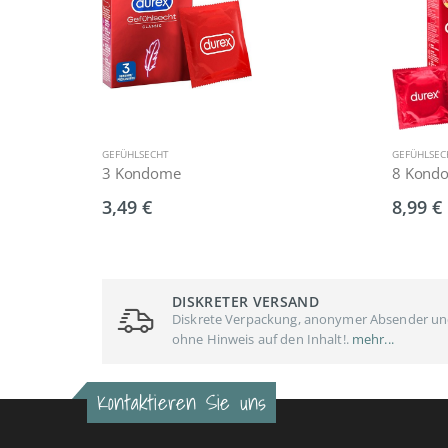
GEFÜHLSECHT
GEFÜHLSEC
3 Kondome
8 Kond
3,49 €
8,99 €
DISKRETER VERSAND
Diskrete Verpackung, anonymer Absender u
ohne Hinweis auf den Inhalt!.
mehr...
Kontaktieren Sie uns